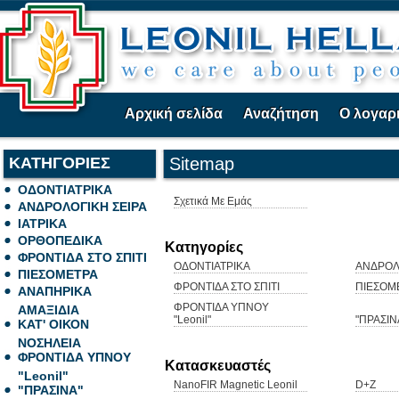
Αρχική σελίδα
Αναζήτηση
Ο λογαρ
ΚΑΤΗΓΟΡΙΕΣ
Sitemap
ΟΔΟΝΤΙΑΤΡΙΚΑ
Σχετικά Με Εμάς
ΑΝΔΡΟΛΟΓΙΚΗ ΣΕΙΡΑ
ΙΑΤΡΙΚΑ
ΟΡΘΟΠΕΔΙΚΑ
Κατηγορίες
ΦΡΟΝΤΙΔΑ ΣΤΟ ΣΠΙΤΙ
ΟΔΟΝΤΙΑΤΡΙΚΑ
ΑΝΔΡΟΛ
ΠΙΕΣΟΜΕΤΡΑ
ΦΡΟΝΤΙΔΑ ΣΤΟ ΣΠΙΤΙ
ΠΙΕΣΟΜ
ΑΝΑΠΗΡΙΚΑ
ΦΡΟΝΤΙΔΑ ΥΠΝΟΥ
ΑΜΑΞΙΔΙΑ
"Leonil"
"ΠΡΑΣΙΝ
ΚΑΤ' ΟΙΚΟΝ
ΝΟΣΗΛΕΙΑ
ΦΡΟΝΤΙΔΑ ΥΠΝΟΥ
Κατασκευαστές
"Leonil"
NanoFIR Magnetic Leonil
D+Z
"ΠΡΑΣΙΝΑ"