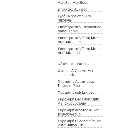
Μεγάλου Μεγέθους
Στηρικτικό Αυχένος
Υγρό Πλήρωσης - 0%
Νικοτίνη
Υποστηρικτική Επιγονατίδα
NanoFIR MN
Υποστηρικτική Ζώνη Μέσης
NNF-MN - 305
Υποστηρικτική Ζώνη Μέσης
NNF-MN - 321
Φάκελοι αποστείρωσης
Φίλτρα - Δεξαμενές για
Leonil Lsk
Φορτιστής Aντάπτορας
Tοίχου e-Pipe
Φορτιστής usb Lsk Leonil
Χειρολαβή Led Fiber Optic
Με Ταχυσύνδεσμο
Χειρολαβή Αερότορ 45 Με
Ταχυσύνδεσμο
Χειρολαβή Ενδοδοντίας Με
Push Button 10:1