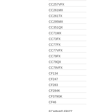
CC257VFX
CC261MX
CC261TX
CC295MX
CC351QX
CC71MX
CC73FX
CC77FX
CC77VFX
CC79FX
CC79QX
CC79VFX
CF134
CF247
CF283
CF284K
CF379GK
CF46
ECHINAID FRIZZ