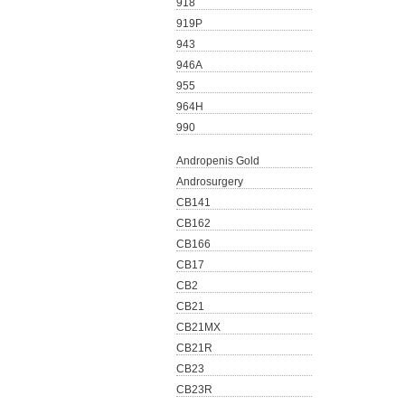
918
919P
943
946A
955
964Η
990
Andropenis Gold
Androsurgery
CB141
CB162
CB166
CB17
CB2
CB21
CB21MX
CB21R
CB23
CB23R