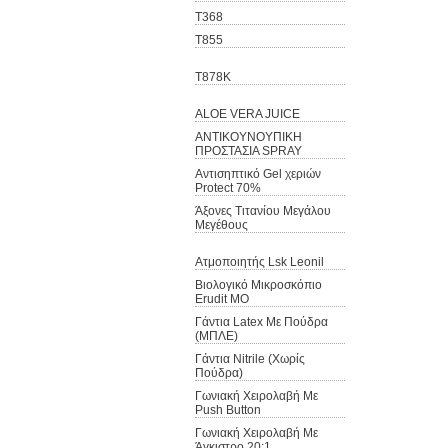
T368
T855
T878K
ΑLOE VERA JUICE
ΑΝΤΙΚΟΥΝΟΥΠΙΚΗ
ΠΡΟΣΤΑΣΙΑ SPRAY
Αντισηπτικό Gel χεριών
Protect 70%
Άξονες Τιτανίου Μεγάλου
Μεγέθους
Ατμοποιητής Lsk Leonil
Βιολογικό Μικροσκόπιο
Erudit MO
Γάντια Latex Με Πούδρα
(ΜΠΛΕ)
Γάντια Nitrile (Χωρίς
Πούδρα)
Γωνιακή Χειρολαβή Με
Push Button
Γωνιακή Χειρολαβή Με
Άγκιστρο 20:1