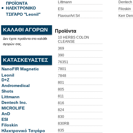
Littmann
Dentech 
ΠΡΟΪΟΝΤΑ
ΗΛΕΚΤΡΟΝΙΚΟ
ESI
Filoskin
ΤΣΙΓΑΡΟ ''Leonil''
FlavourArt Srl
Kerr Den
ΚΑΛΑΘΙ ΑΓΟΡΩΝ
Προϊόντα
10 HERBS COLON
Δεν έχετε προϊόντα στο καλάθι
CLEANSE
αγορών σας.
369
390
ΚΑΤΑΣΚΕΥΑΣΤΕΣ
76351
NanoFIR Magnetic
7801
Leonil
7848
D+Z
801
Andromedical
805
Shots
811
Littmann
Dentech Inc.
816
MICROLIFE
824
AnD
830
ESI
830RB
Filoskin
Ηλεκτρονικό Τσιγάρο
835