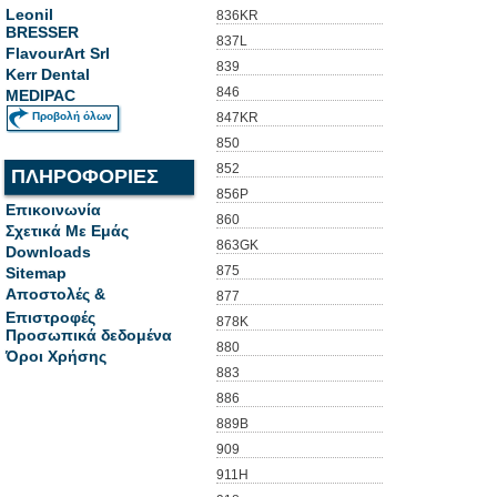
Leonil
836KR
BRESSER
837L
FlavourArt Srl
839
Kerr Dental
846
MEDIPAC
Προβολή όλων
847KR
850
852
ΠΛΗΡΟΦΟΡΙΕΣ
856P
Επικοινωνία
860
Σχετικά Με Εμάς
863GK
Downloads
875
Sitemap
Αποστολές &
877
Επιστροφές
878K
Προσωπικά δεδομένα
880
Όροι Χρήσης
883
886
889B
909
911H