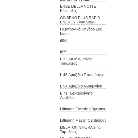
ERBE DELLA NOTTE
Κάψουλες
GINSENG PLUS RAPID
ENERGY - ΦΙΑΛΙΔΙΑ
Hλεκτρονικό Τσιγάρο Lsk
Leonil
i856
i879
L 33 Απλό Αμαξίδιο
Τουαλέτας
L 46 Αμαξίδιο Πτυσσόμενο
L 54 Αμαξίδιο Αλουμινίου
L 71 Ηλεκτροκίνητο
Αμαξίδιο
Littmann Classic II Βρεφικό
Littmann Master Cardiology
MELATONIN PURA 3mg
Ταμπλέτες