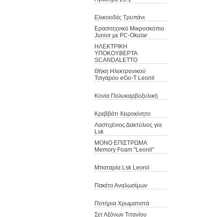
Ελικοειδές Τρυπάνι
Ερασιτεχνικό Μικροσκόπιο
Junior με PC-Okular
ΗΛΕΚΤΡΙΚΗ
ΥΠΟΚΟΥΒΕΡΤΑ
SCANDALETTO
Θήκη Ηλεκτρονικού
Τσιγάρου eGo-T Leonil
Κονία Πολυκαρβοξυλική
Κρεββάτι Χειροκίνητο
Λαστιχένιος Δακτύλιος για
Lsk
ΜΟΝΟ ΕΠΙΣΤΡΩΜΑ
Memory Foam "Leonil"
Μπαταρία Lsk Leonil
Πακέτο Αναλωσίμων
Ποτήρια Χρωματιστά
Σετ Αξόνων Τιτανίου