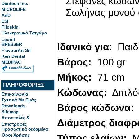
Στεφάνες κώδωνα
Dentech Inc.
MICROLIFE
Σωλήνας μονού 
AnD
ESI
Filoskin
Ηλεκτρονικό Τσιγάρο
Leonil
Ιδανικό για
:
Παιδ
BRESSER
FlavourArt Srl
Kerr Dental
Βάρος:
100 gr
MEDIPAC
Προβολή όλων
Μήκος:
71 cm
ΠΛΗΡΟΦΟΡΙΕΣ
Κώδωνας:
Διπλός
Επικοινωνία
Σχετικά Με Εμάς
Βάρος κώδωνα:
Downloads
Sitemap
Αποστολές &
Διάμετρος διαφρ
Επιστροφές
Προσωπικά δεδομένα
Όροι Χρήσης
Τύπος ελαίων:
Μ