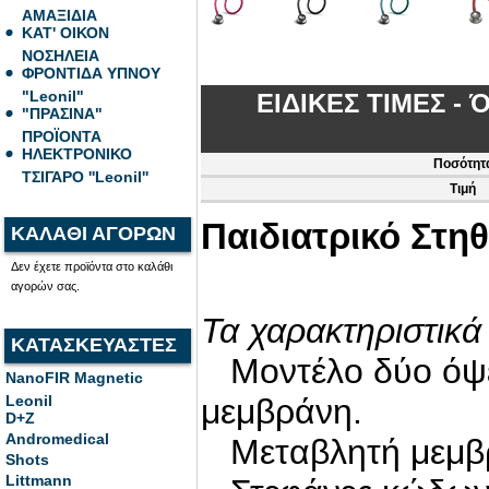
ΑΜΑΞΙΔΙΑ
ΚΑΤ' ΟΙΚΟΝ
ΝΟΣΗΛΕΙΑ
ΦΡΟΝΤΙΔΑ ΥΠΝΟΥ
"Leonil"
ΕΙΔΙΚΕΣ ΤΙΜΕΣ - 
"ΠΡΑΣΙΝΑ"
ΠΡΟΪΟΝΤΑ
ΗΛΕΚΤΡΟΝΙΚΟ
Ποσότητ
ΤΣΙΓΑΡΟ ''Leonil''
Τιμή
Παιδιατρικό Στηθ
ΚΑΛΑΘΙ ΑΓΟΡΩΝ
Δεν έχετε προϊόντα στο καλάθι
αγορών σας.
Τα χαρακτηριστικά 
ΚΑΤΑΣΚΕΥΑΣΤΕΣ
Μοντέλο δύο όψε
NanoFIR Magnetic
Leonil
μεμβράνη.
D+Z
Andromedical
Μεταβλητή μεμβρ
Shots
Littmann