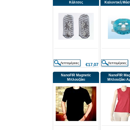
Κάλτσες
Καλυντική Μάσκ
€17,07
NanoFIR Magnetic
NanoFIR Mag
Μπλουζάκι
Μπλουζάκι Α