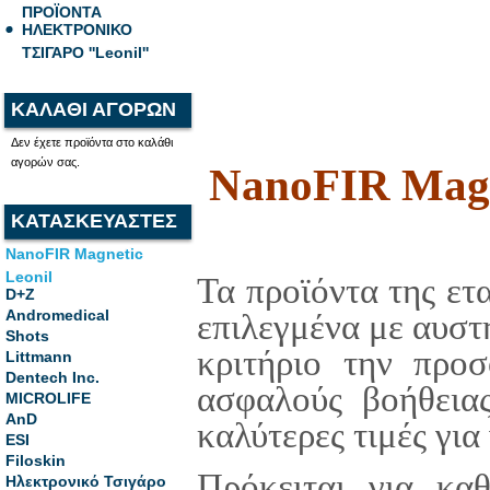
ΠΡΟΪΟΝΤΑ
ΗΛΕΚΤΡΟΝΙΚΟ
ΤΣΙΓΑΡΟ ''Leonil''
ΚΑΛΑΘΙ ΑΓΟΡΩΝ
Δεν έχετε προϊόντα στο καλάθι
αγορών σας.
NanoFIR Magn
ΚΑΤΑΣΚΕΥΑΣΤΕΣ
NanoFIR Magnetic
Leonil
Τα προϊόντα της ετ
D+Z
Andromedical
επιλεγμένα με αυστ
Shots
κριτήριο την προσ
Littmann
Dentech Inc.
ασφαλούς βοήθεια
MICROLIFE
AnD
καλύτερες τιμές για
ESI
Filoskin
Πρόκειται για κα
Ηλεκτρονικό Τσιγάρο