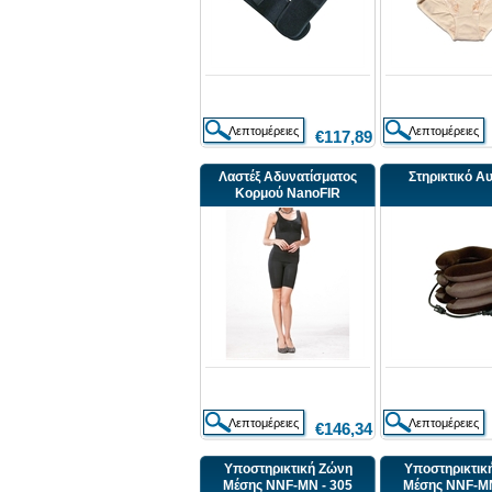
€117,89
Λαστέξ Αδυνατίσματος
Στηρικτικό Α
Κορμού NanoFIR
€146,34
Υποστηρικτική Ζώνη
Υποστηρικτικ
Μέσης NNF-MN - 305
Μέσης NNF-MN