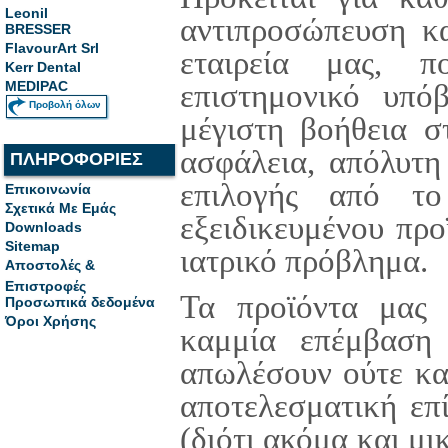
Leonil
αντιπροσώπευση κ
BRESSER
FlavourArt Srl
εταιρεία μας, π
Kerr Dental
επιστημονικό υπό
MEDIPAC
Προβολή όλων
μέγιστη βοήθεια σ
ασφάλεια, απόλυτη
ΠΛΗΡΟΦΟΡΙΕΣ
επιλογής από το
Επικοινωνία
Σχετικά Με Εμάς
εξειδικευμένου προ
Downloads
Sitemap
ιατρικό πρόβλημα.
Αποστολές &
Επιστροφές
Τα προϊόντα μας ε
Προσωπικά δεδομένα
Όροι Χρήσης
καμμία επέμβαση
απωλέσουν ούτε κατ
αποτελεσματική επ
(διότι ακόμα και μ