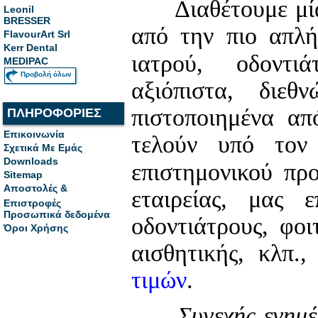
Διαθέτουμε μία 
Leonil
BRESSER
από την πιο απλή
FlavourArt Srl
Kerr Dental
ιατρού, οδοντι
MEDIPAC
Προβολή όλων
αξιόπιστα, διεθ
πιστοποιημένα από
ΠΛΗΡΟΦΟΡΙΕΣ
Επικοινωνία
τελούν υπό τον 
Σχετικά Με Εμάς
Downloads
επιστημονικού πρ
Sitemap
Αποστολές &
εταιρείας, μας 
Επιστροφές
Προσωπικά δεδομένα
οδοντιάτρους, φοι
Όροι Χρήσης
αισθητικής, κλπ.,
τιμών
.
Συνεχής ενημέ