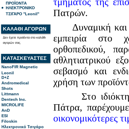
τμήματος της
επι
ΠΡΟΪΟΝΤΑ
ΗΛΕΚΤΡΟΝΙΚΟ
Πατρών.
ΤΣΙΓΑΡΟ ''Leonil''
Δυναμική και υπ
ΚΑΛΑΘΙ ΑΓΟΡΩΝ
εμπειρία στο χ
Δεν έχετε προϊόντα στο καλάθι
αγορών σας.
ορθοπεδικού, παρ
αθλητιατρικού εξο
ΚΑΤΑΣΚΕΥΑΣΤΕΣ
NanoFIR Magnetic
σεβασμό και ενδ
Leonil
D+Z
χρήση των προϊόντ
Andromedical
Shots
Στο ιδιόκτητο 
Littmann
Dentech Inc.
Πάτρα, παρέχουμ
MICROLIFE
AnD
οικονομικότερες τι
ESI
Filoskin
Ηλεκτρονικό Τσιγάρο