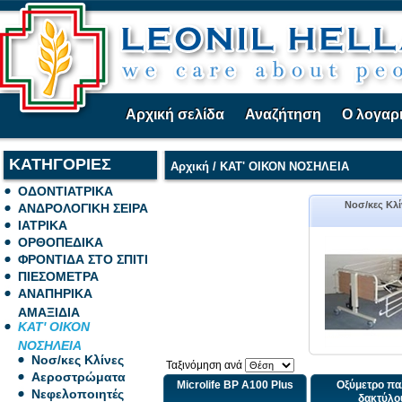
Αρχική σελίδα
Αναζήτηση
Ο λογαρ
ΚΑΤΗΓΟΡΙΕΣ
Αρχική
/
ΚΑΤ' ΟΙΚΟΝ ΝΟΣΗΛΕΙΑ
ΟΔΟΝΤΙΑΤΡΙΚΑ
Νοσ/κες Κλί
ΑΝΔΡΟΛΟΓΙΚΗ ΣΕΙΡΑ
ΙΑΤΡΙΚΑ
ΟΡΘΟΠΕΔΙΚΑ
ΦΡΟΝΤΙΔΑ ΣΤΟ ΣΠΙΤΙ
ΠΙΕΣΟΜΕΤΡΑ
ΑΝΑΠΗΡΙΚΑ
ΑΜΑΞΙΔΙΑ
ΚΑΤ' ΟΙΚΟΝ
ΝΟΣΗΛΕΙΑ
Νοσ/κες Κλίνες
Ταξινόμηση ανά
Αεροστρώματα
Microlife BP A100 Plus
Οξύμετρο πα
Νεφελοποιητές
δακτύλο