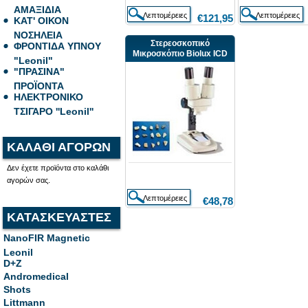
ΑΜΑΞΙΔΙΑ
€121,95
ΚΑΤ' ΟΙΚΟΝ
ΝΟΣΗΛΕΙΑ
Στερεοσκοπικό
ΦΡΟΝΤΙΔΑ ΥΠΝΟΥ
Μικροσκόπιο Biolux ICD
"Leonil"
"ΠΡΑΣΙΝΑ"
ΠΡΟΪΟΝΤΑ
ΗΛΕΚΤΡΟΝΙΚΟ
ΤΣΙΓΑΡΟ ''Leonil''
ΚΑΛΑΘΙ ΑΓΟΡΩΝ
Δεν έχετε προϊόντα στο καλάθι
αγορών σας.
€48,78
ΚΑΤΑΣΚΕΥΑΣΤΕΣ
NanoFIR Magnetic
Leonil
D+Z
Andromedical
Shots
Littmann