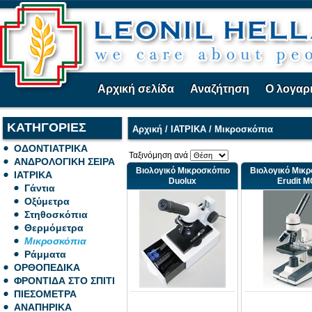
Αρχική σελίδα
Αναζήτηση
Ο λογαρ
ΚΑΤΗΓΟΡΙΕΣ
Αρχική
/
ΙΑΤΡΙΚΑ
/
Μικροσκόπια
ΟΔΟΝΤΙΑΤΡΙΚΑ
Ταξινόμηση ανά
ΑΝΔΡΟΛΟΓΙΚΗ ΣΕΙΡΑ
Βιολογικό Μικροσκόπιο
Βιολογικό Μικ
ΙΑΤΡΙΚΑ
Duolux
Erudit M
Γάντια
Οξύμετρα
Στηθοσκόπια
Θερμόμετρα
Μικροσκόπια
Ράμματα
ΟΡΘΟΠΕΔΙΚΑ
ΦΡΟΝΤΙΔΑ ΣΤΟ ΣΠΙΤΙ
ΠΙΕΣΟΜΕΤΡΑ
ΑΝΑΠΗΡΙΚΑ