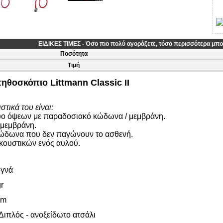
ΕΙΔΙΚΕΣ ΤΙΜΕΣ - Όσο πιο πολύ αγοράζετε, τόσο περισσότερα μπορ
Ποσότητα
Τιμή
ηθοσκόπιο Littmann Classic II
στικά του είναι:
 όψεων με παραδοσιακό κώδωνα / μεμβράνη.
μεμβράνη.
δωνα που δεν παγώνουν το ασθενή.
ουστικών ενός αυλού.
γνά
r
cm
ιπλός - ανοξείδωτο ατσάλι