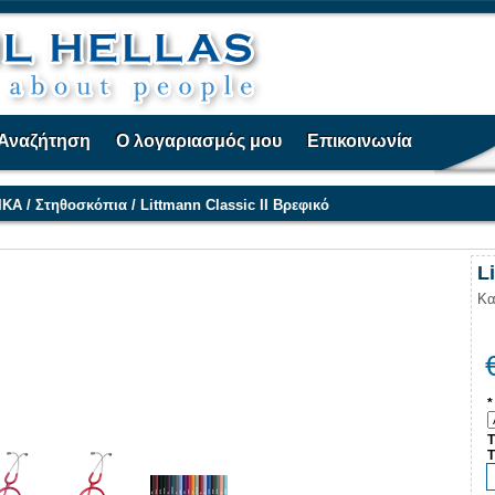
Αναζήτηση
Ο λογαριασμός μου
Επικοινωνία
ΙΚΑ
/
Στηθοσκόπια
/
Littmann Classic II Βρεφικό
L
Κα
*
Τ
Τ