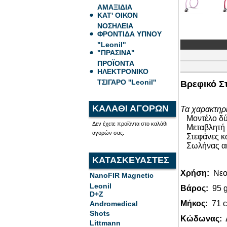
ΑΜΑΞΙΔΙΑ
ΚΑΤ' ΟΙΚΟΝ
ΝΟΣΗΛΕΙΑ
ΦΡΟΝΤΙΔΑ ΥΠΝΟΥ
"Leonil"
"ΠΡΑΣΙΝΑ"
ΠΡΟΪΟΝΤΑ
ΗΛΕΚΤΡΟΝΙΚΟ
ΤΣΙΓΑΡΟ ''Leonil''
Βρεφικό Στ
ΚΑΛΑΘΙ ΑΓΟΡΩΝ
Τα χαρακτηρι
Μοντέλο δύο
Δεν έχετε προϊόντα στο καλάθι
Μεταβλητή 
αγορών σας.
Στεφάνες κώ
Σωλήνας ακ
ΚΑΤΑΣΚΕΥΑΣΤΕΣ
Χρήση:
Νεο
NanoFIR Magnetic
Leonil
Βάρος:
95 g
D+Z
Μήκος:
71 
Andromedical
Shots
Κώδωνας:
Δ
Littmann