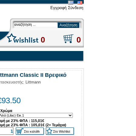
Εγγραφή
Σύνδεση
0
0
ittmann Classic II Βρεφικό
τασκευαστής:
Littmann
€
93.50
Χρώμα
ιμή με 23% ΦΠΑ : 115,01€
ιμή με 23% ΦΠΑ : 105,01€ (2+ Τεμάχια)