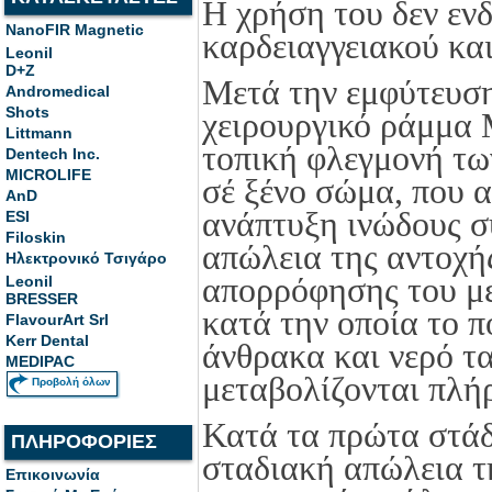
Η χρήση του δεν ενδ
NanoFIR Magnetic
καρδειαγγειακού και
Leonil
D+Z
Μετά την εμφύτευση
Andromedical
Shots
χειρουργικό ράμμα
Littmann
τοπική φλεγμονή τω
Dentech Inc.
MICROLIFE
σέ ξένο σώμα, που 
AnD
ανάπτυξη ινώδους σ
ESI
Filoskin
απώλεια της αντοχή
Ηλεκτρονικό Τσιγάρο
απορρόφησης του με
Leonil
BRESSER
κατά την οποία το π
FlavourArt Srl
Kerr Dental
άνθρακα και νερό τ
MEDIPAC
μεταβολίζονται πλήρ
Προβολή όλων
Κατά τα πρώτα στάδ
ΠΛΗΡΟΦΟΡΙΕΣ
σταδιακή απώλεια τ
Επικοινωνία