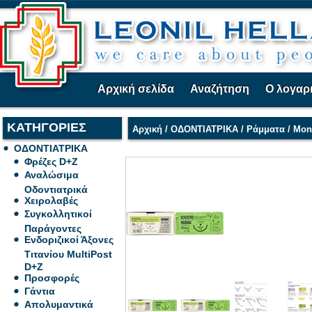
Αρχική σελίδα
Αναζήτηση
Ο λογαρ
ΚΑΤΗΓΟΡΙΕΣ
Αρχική
/
ΟΔΟΝΤΙΑΤΡΙΚΑ
/
Ράμματα
/
Mon
ΟΔΟΝΤΙΑΤΡΙΚΑ
Φρέζες D+Z
Αναλώσιμα
Οδοντιατρικά
Χειρολαβές
Συγκολλητικοί
Παράγοντες
Ενδοριζικοί Άξονες
Τιτανίου MultiPost
D+Z
Προσφορές
Γάντια
Απολυμαντικά