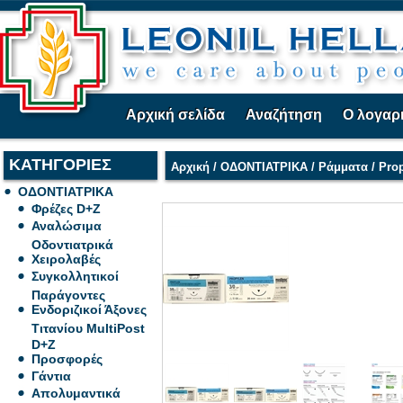
Αρχική σελίδα
Αναζήτηση
Ο λογαρ
ΚΑΤΗΓΟΡΙΕΣ
Αρχική
/
ΟΔΟΝΤΙΑΤΡΙΚΑ
/
Ράμματα
/
Pro
ΟΔΟΝΤΙΑΤΡΙΚΑ
Φρέζες D+Z
Αναλώσιμα
Οδοντιατρικά
Χειρολαβές
Συγκολλητικοί
Παράγοντες
Ενδοριζικοί Άξονες
Τιτανίου MultiPost
D+Z
Προσφορές
Γάντια
Απολυμαντικά