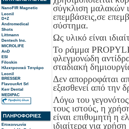
σύγκλιση μαλακών ι
NanoFIR Magnetic
Leonil
επεμβάσεις,σε επεμβ
D+Z
σύστημα.
Andromedical
Shots
Ως υλικό είναι ιδια
Littmann
Dentech Inc.
MICROLIFE
Το ράμμα PROPYLEN
AnD
φλεγμονώδη αντίδρα
ESI
Filoskin
σταδιακή δημιουργί
Ηλεκτρονικό Τσιγάρο
Leonil
Δεν απορροφάται από
BRESSER
FlavourArt Srl
εξασθενεί από την 
Kerr Dental
MEDIPAC
Λόγω του γεγονότος 
Προβολή όλων
τους ιστούς, η χρήσ
είναι επιθυμητή η ε
ΠΛΗΡΟΦΟΡΙΕΣ
ιδιαίτερα για χρήση
Επικοινωνία