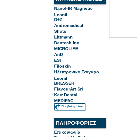
NanoFIR Magnetic
Leonil
D+Z
Andromedical
Shots
Littmann
Dentech Inc.
MICROLIFE
AnD
ESI
Filoskin
Ηλεκτρονικό Τσιγάρο
Leonil
BRESSER
FlavourArt Srl
Kerr Dental
MEDIPAC
Προβολή όλων
ΠΛΗΡΟΦΟΡΙΕΣ
Επικοινωνία