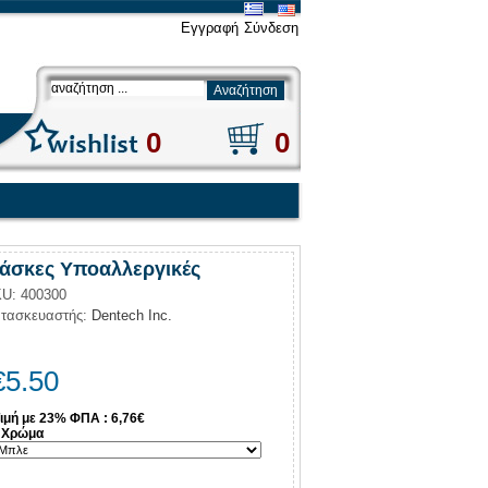
Εγγραφή
Σύνδεση
0
0
άσκες Υποαλλεργικές
U: 400300
τασκευαστής:
Dentech Inc.
€
5.50
ιμή με 23% ΦΠΑ : 6,76€
Χρώμα