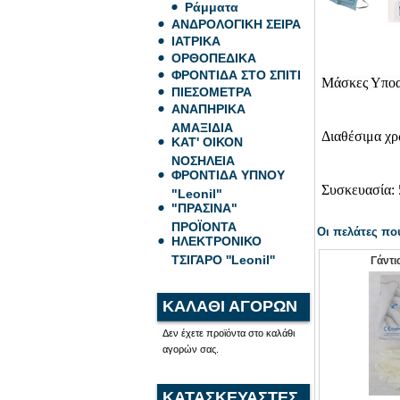
Ράμματα
ΑΝΔΡΟΛΟΓΙΚΗ ΣΕΙΡΑ
ΙΑΤΡΙΚΑ
ΟΡΘΟΠΕΔΙΚΑ
ΦΡΟΝΤΙΔΑ ΣΤΟ ΣΠΙΤΙ
Μάσκες Υποαλ
ΠΙΕΣΟΜΕΤΡΑ
ΑΝΑΠΗΡΙΚΑ
ΑΜΑΞΙΔΙΑ
Διαθέσιμα χρ
ΚΑΤ' ΟΙΚΟΝ
ΝΟΣΗΛΕΙΑ
ΦΡΟΝΤΙΔΑ ΥΠΝΟΥ
Συσκευασία: 
"Leonil"
"ΠΡΑΣΙΝΑ"
ΠΡΟΪΟΝΤΑ
Οι πελάτες πο
ΗΛΕΚΤΡΟΝΙΚΟ
ΤΣΙΓΑΡΟ ''Leonil''
Γάντι
ΚΑΛΑΘΙ ΑΓΟΡΩΝ
Δεν έχετε προϊόντα στο καλάθι
αγορών σας.
ΚΑΤΑΣΚΕΥΑΣΤΕΣ