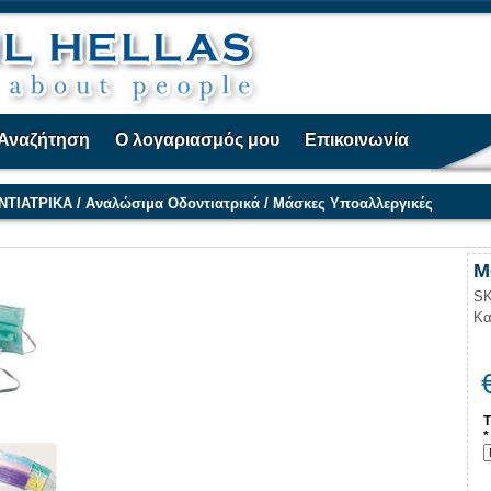
Αναζήτηση
Ο λογαριασμός μου
Επικοινωνία
ΝΤΙΑΤΡΙΚΑ
/
Αναλώσιμα Οδοντιατρικά
/
Μάσκες Υποαλλεργικές
Μ
SK
Κα
Τ
*