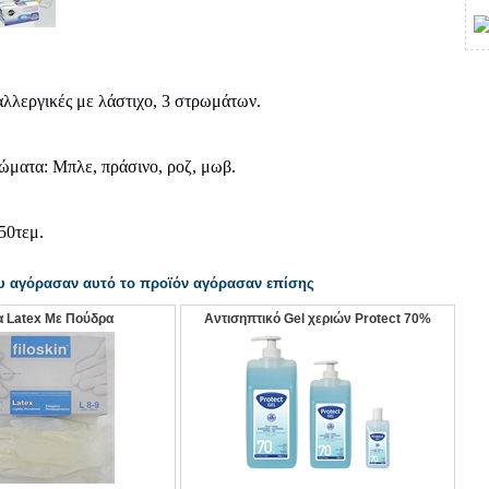
λεργικές με λάστιχο, 3 στρωμάτων.
ώματα: Μπλε, πράσινο, ροζ, μωβ.
50τεμ.
υ αγόρασαν αυτό το προϊόν αγόρασαν επίσης
α Latex Με Πούδρα
Αντισηπτικό Gel χεριών Protect 70%