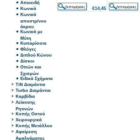
Απιοειδή
€14,45
Κωνικά
Κωνικά
αποστρ/νου
άκρου
Κωνικά με
Μύτη
Κυπαρίσσια
Φλόγες
Διπλού Κώνου
Δίσκοι
Οπών και
Σχισμών
Ειδικά Σχήματα
TiN Διαμάντια
Turbo Διαμάντια
Καρβίδια
Λείανσης
Ρητινών
Κοπής Οστού
Χειρουργικά
Κοπής Μετάλλου
Αφαίρεση
Αμαλγάματος