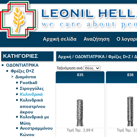
Αρχική σελίδα
Αναζήτηση
Ο λογαρ
ΚΑΤΗΓΟΡΙΕΣ
Αρχική
/
ΟΔΟΝΤΙΑΤΡΙΚΑ
/
Φρέζες D+Z
/
Δ
ΟΔΟΝΤΙΑΤΡΙΚΑ
Ταξινόμηση ανά
Φρέζες D+Z
835
836
Διαμάντια
Football
Στρογγύλες
Κυλινδρικά
Κυλινδρικά
αποστρ/νου
άκρου
Κυλινδρικά με
Μύτη
Ανεστραμμένου
Τιμή Τεμ.: 2,89 €
Τιμή Τεμ.: 3
Κώνου