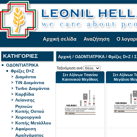
Αρχική σελίδα
Αναζήτηση
Ο λογαρ
ΚΑΤΗΓΟΡΙΕΣ
Αρχική
/
ΟΔΟΝΤΙΑΤΡΙΚΑ
/
Φρέζες D+Z
/
Σ
ΟΔΟΝΤΙΑΤΡΙΚΑ
Ταξινόμηση ανά
Φρέζες D+Z
Σετ Αξόνων Τιτανίου
Σετ Αξόνων Τι
Διαμάντια
Κανονικού Μεγέθους
Μεγάλου Μεγ
TiN Διαμάντια
Turbo Διαμάντια
Καρβίδια
Λείανσης
Ρητινών
Κοπής Οστού
Χειρουργικά
Κοπής Μετάλλου
Αφαίρεση
Αμαλγάματος