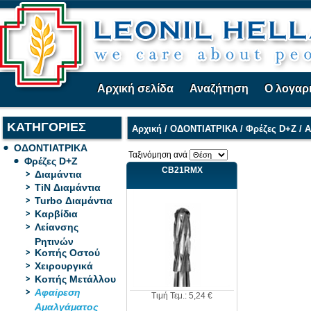
Αρχική σελίδα
Αναζήτηση
Ο λογαρ
ΚΑΤΗΓΟΡΙΕΣ
Αρχική
/
ΟΔΟΝΤΙΑΤΡΙΚΑ
/
Φρέζες D+Z
/
Α
ΟΔΟΝΤΙΑΤΡΙΚΑ
Ταξινόμηση ανά
Φρέζες D+Z
CB21RMX
Διαμάντια
TiN Διαμάντια
Turbo Διαμάντια
Καρβίδια
Λείανσης
Ρητινών
Κοπής Οστού
Χειρουργικά
Κοπής Μετάλλου
Αφαίρεση
Τιμή Τεμ.: 5,24 €
Αμαλγάματος