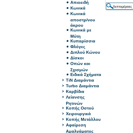
Απιοειδή
Κωνικά
Κωνικά
αποστρ/νου
άκρου
Κωνικά με
Μύτη
Κυπαρίσσια
Φλόγες
Διπλού Κώνου
Δίσκοι
Οπών και
Σχισμών
Ειδικά Σχήματα
TiN Διαμάντια
Turbo Διαμάντια
Καρβίδια
Λείανσης
Ρητινών
Κοπής Οστού
Χειρουργικά
Κοπής Μετάλλου
Αφαίρεση
Αμαλγάματος