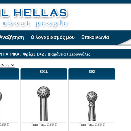
Αναζήτηση
Ο λογαριασμός μου
Επικοινωνία
ΝΤΙΑΤΡΙΚΑ
/
Φρέζες D+Z
/
Διαμάντια
/
Στρογγύλες
801L
802
2,89 €
Τιμή Τεμ.: 2,89 €
Τιμή Τεμ.: 2,89 €