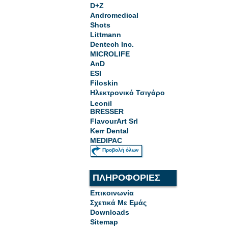
D+Z
Andromedical
Shots
Littmann
Dentech Inc.
MICROLIFE
AnD
ESI
Filoskin
Ηλεκτρονικό Τσιγάρο
Leonil
BRESSER
FlavourArt Srl
Kerr Dental
MEDIPAC
Προβολή όλων
ΠΛΗΡΟΦΟΡΙΕΣ
Επικοινωνία
Σχετικά Με Εμάς
Downloads
Sitemap