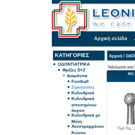
Αρχική σελίδα
ΚΑΤΗΓΟΡΙΕΣ
Αρχική
/
ΟΔΟ
ΟΔΟΝΤΙΑΤΡΙΚΑ
Ταξινόμηση ανά
Φρέζες D+Z
801
Διαμάντια
Football
Στρογγύλες
Κυλινδρικά
Κυλινδρικά
αποστρ/νου
άκρου
Κυλινδρικά με
Μύτη
Ανεστραμμένου
Τιμή Τεμ.: 
Κώνου