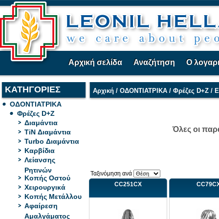
Αρχική σελίδα
Αναζήτηση
Ο λογαρ
ΚΑΤΗΓΟΡΙΕΣ
Αρχική
/
ΟΔΟΝΤΙΑΤΡΙΚΑ
/
Φρέζες D+Z
/
Ε
ΟΔΟΝΤΙΑΤΡΙΚΑ
Φρέζες D+Z
Διαμάντια
Όλες οι παρ
TiN Διαμάντια
Turbo Διαμάντια
Καρβίδια
Λείανσης
Ρητινών
Ταξινόμηση ανά
Κοπής Οστού
CC251CX
CC79C
Χειρουργικά
Κοπής Μετάλλου
Αφαίρεση
Αμαλγάματος