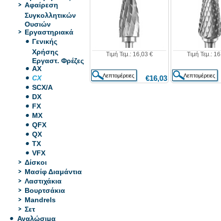
Αφαίρεση
Συγκολλητικών
Ουσιών
Εργαστηριακά
Γενικής
Χρήσης
Τιμή Τεμ.: 16,03 €
Τιμή Τεμ.: 16
Εργαστ. Φρέζες
AX
€16,03
CX
SCX/A
DX
FX
MX
QFX
QX
TX
VFX
Δίσκοι
Μασίφ Διαμάντια
Λαστιχάκια
Βουρτσάκια
Mandrels
Σετ
Αναλώσιμα